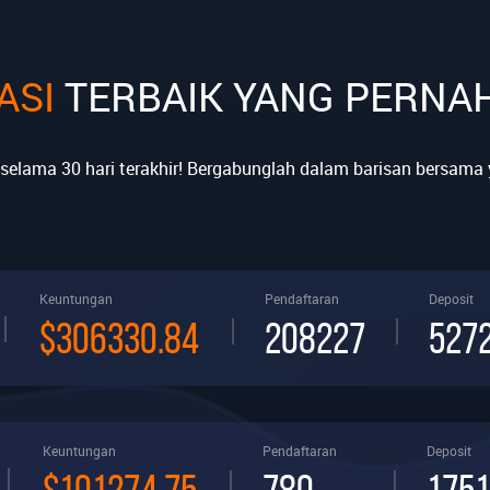
ASI
TERBAIK YANG PERNA
k selama 30 hari terakhir! Bergabunglah dalam barisan bersama
Keuntungan
Pendaftaran
Deposit
$306330.84
208227
527
Keuntungan
Pendaftaran
Deposit