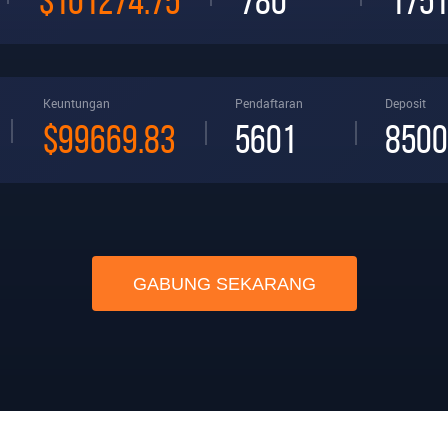
$101274.75
780
1751
Keuntungan
Pendaftaran
Deposit
$99669.83
5601
8500
GABUNG SEKARANG