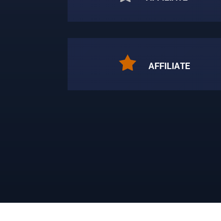
AFFILIATE