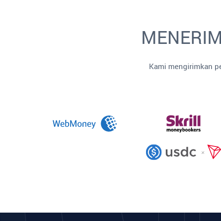
MENERIM
Kami mengirimkan pen