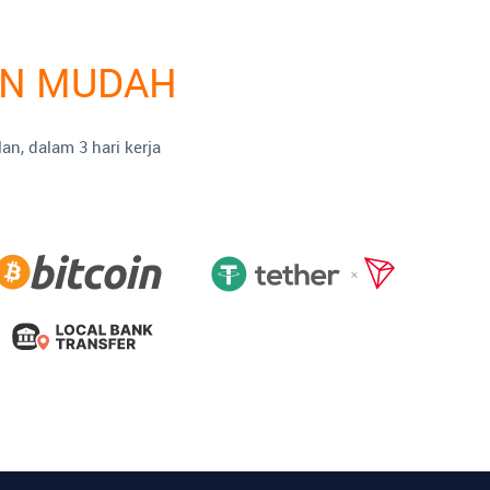
AN MUDAH
n, dalam 3 hari kerja