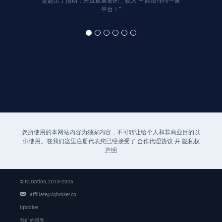
是超出了预期，并且最重要的，收入 — 高出任何一家
平台！”
您所使用的本网站内容为独家内容，不可转让给个人和非商业目的以
供使用。在我们这里注册代表您已经接受了
合作代理协议
并
隐私权
声明
© IQ Option, 2013-
2026
affiliate@iqbroker.co
iqbroker
我们的博客