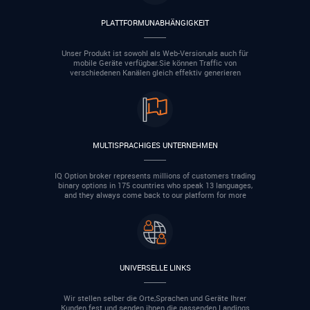
PLATTFORMUNABHÄNGIGKEIT
Unser Produkt ist sowohl als Web-Version,als auch für
mobile Geräte verfügbar.Sie können Traffic von
verschiedenen Kanälen gleich effektiv generieren
MULTISPRACHIGES UNTERNEHMEN
IQ Option broker represents millions of customers trading
binary options in 175 countries who speak 13 languages,
and they always come back to our platform for more
UNIVERSELLE LINKS
Wir stellen selber die Orte,Sprachen und Geräte Ihrer
Kunden fest und senden ihnen die passenden Landings