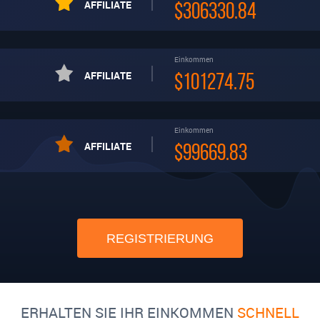
AFFILIATE
$306330.84
Einkommen
AFFILIATE
$101274.75
Einkommen
AFFILIATE
$99669.83
REGISTRIERUNG
ERHALTEN SIE IHR EINKOMMEN
SCHNELL